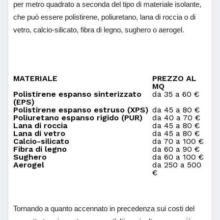
per metro quadrato a seconda del tipo di materiale isolante,
che può essere polistirene, poliuretano, lana di roccia o di
vetro, calcio-silicato, fibra di legno, sughero o aerogel.
MATERIALE
PREZZO AL
MQ
Polistirene espanso sinterizzato
da 35 a 60 €
(EPS)
Polistirene espanso estruso (XPS)
da 45 a 80 €
Poliuretano espanso rigido (PUR)
da 40 a 70 €
Lana di roccia
da 45 a 80 €
Lana di vetro
da 45 a 80 €
Calcio-silicato
da 70 a 100 €
Fibra di legno
da 60 a 90 €
Sughero
da 60 a 100 €
Aerogel
da 250 a 500
€
Tornando a quanto accennato in precedenza sui costi del