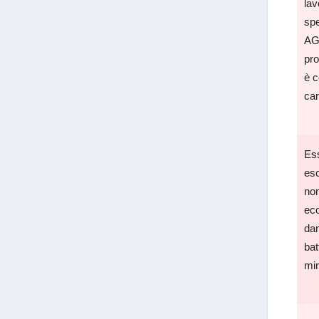
lav
spe
AG 
pro
è c
car
Ess
esc
non
ecc
dan
bat
min