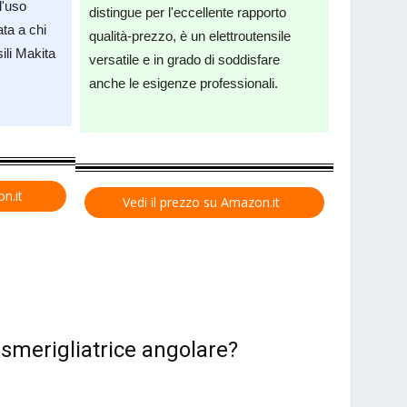
l'uso
distingue per l'eccellente rapporto
ta a chi
qualità-prezzo, è un elettroutensile
sili Makita
versatile e in grado di soddisfare
anche le esigenze professionali.
n.it
Vedi il prezzo su Amazon.it
 smerigliatrice angolare?