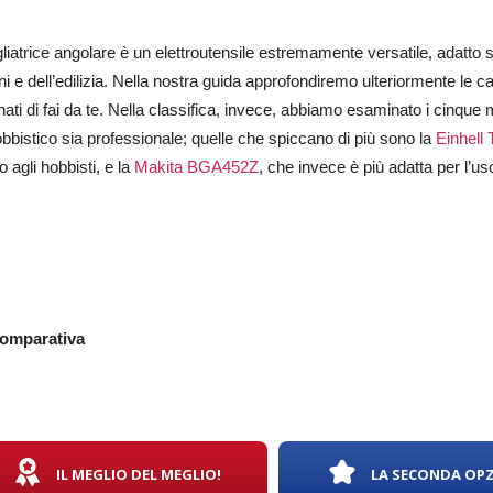
liatrice angolare è un elettroutensile estremamente versatile, adatto s
i e dell’edilizia. Nella nostra guida approfondiremo ulteriormente le car
ti di fai da te.
Nella classifica, invece, abbiamo esaminato i cinque mod
bbistico sia professionale; quelle che spiccano di più sono la
Einhell
o agli hobbisti, e la
Makita BGA452Z
, che invece è più adatta per l’us
comparativa
IL MEGLIO DEL MEGLIO!
LA SECONDA OP