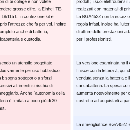
ori di bricolage e non volete
prodotti; i suoi elettroutensil
ndere grosse cifre, la Einhell TE-
realizzati con materiali di pr
18/115 Li in confezione kit è
La BGA452Z non fa eccezion
prio l'attrezzo che fa per voi. Inoltre
regola infatti, inoltre ha l'ulte
ompleto anche di batteria,
di offrire delle prestazioni a
icabatteria e custodia.
per i professionisti.
endo un utensile progettato
La versione esaminata ha il
lusivamente per uso hobbistico,
finisce con la lettera Z, quind
 bisogna sottoporlo a sforzi
venduta senza la batteria e il
essivi altrimenti si rischia di
caricabatteria. La spesa co
neggiarlo. Anche l'autonomia della
aumenta notevolmente per c
teria è limitata a poco più di 30
costretto ad acquistarli a par
uti.
La smerigliatrice BGA452Z è