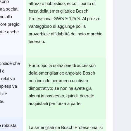
i sono
attrezzo hobbistico, ecco il punto di
ima scelta.
forza della smerigliatrice Bosch
e alla
Professional GWS 9-125 S. Al prezzo
riore pregio
vantaggioso si aggiunge poi la
datte anche
proverbiale affidabilità del noto marchio
tedesco.
 codice che
Purtroppo la dotazione di accessori
i è
della smerigliatrice angolare Bosch
 relativo
non include nemmeno un disco
mplessiva
dimostrativo; se non ne avete già
hi è
alcuni in possesso, quindi, dovrete
te.
acquistarli per forza a parte.
 robusta,
La smerigliatrice Bosch Professional si