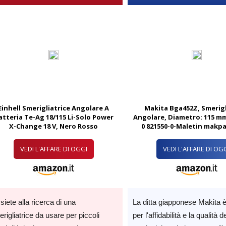
Einhell Smerigliatrice Angolare A
Makita Bga452Z, Smerigl
atteria Te-Ag 18/115 Li-Solo Power
Angolare, Diametro: 115 mm
X-Change 18 V, Nero Rosso
0 821550-0-Maletin makpa
VEDI L'AFFARE DI OGGI
VEDI L'AFFARE DI OG
siete alla ricerca di una
La ditta giapponese Makita 
rigliatrice da usare per piccoli
per l'affidabilità e la qualità d