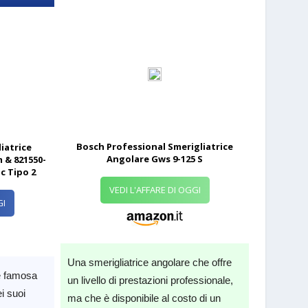
Bosch Professional Smerigliatrice
iatrice
Angolare Gws 9-125 S
 & 821550-
c Tipo 2
VEDI L'AFFARE DI OGGI
GI
Una smerigliatrice angolare che offre
è famosa
un livello di prestazioni professionale,
ei suoi
ma che è disponibile al costo di un