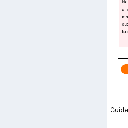
Non
sme
ma 
suo
lun
Guida